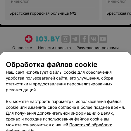
Гинеколог
Гинеколог
Брестская городская больница №2
Брестская г
О проекте
Новости проекта
Размещение рекламы
Медицинский маркетинг
Публичный договор
Обработка файлов cookie
Пользовательское соглашение
Способы оплаты
Наш сайт использует файлы cookie для обеспечения
Вакансии
Партнеры
удобства пользователей сайта, его улучшения, сбора
Написать руководителю 103.by
статистики и предоставления персонализированных
Написать в поддержку
рекомендаций.
Персональные настройки cookie
Вы можете настроить параметры использования файлов
Обработка персональных данных
cookie или изменить свое согласие в более позднее время.
Для получения дополнительной информации о целях,
сроках и порядке использования файлов cookie вы
можете ознакомиться с нашей
Политикой обработки
файлов cookie