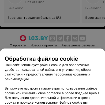
Нет отзывов
Н
Гинеколог
Гинеколог
Брестская городская больница №2
Брестская г
О проекте
Новости проекта
Размещение рекламы
Медицинский маркетинг
Публичный договор
Обработка файлов cookie
Пользовательское соглашение
Способы оплаты
Наш сайт использует файлы cookie для обеспечения
Вакансии
Партнеры
удобства пользователей сайта, его улучшения, сбора
Написать руководителю 103.by
статистики и предоставления персонализированных
Написать в поддержку
рекомендаций.
Персональные настройки cookie
Вы можете настроить параметры использования файлов
Обработка персональных данных
cookie или изменить свое согласие в более позднее время.
Для получения дополнительной информации о целях,
сроках и порядке использования файлов cookie вы