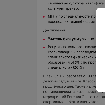
физическая культура, квалифика
культуры, тренер.
МГЛУ по специальности препода
переводчик, квалификация – анг
Достижения:
Учитель физкультуры
высшей кв
Регулярно повышает квалифика
квалификации и переподготовки
специалистов физической культу
образования БГУФК по програм
специалиста» (2015 г.)
В Кей-Эс-Ви работает с 1997 года.
детском саду и школе. Классный ру
продлённого дня. Также является
постановщиком, со-сценаристом и 
мероприятий.Евгения Олеговна – д
спортивных побед и инициатор нов