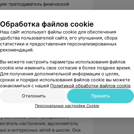
ция: преподаватель физической
ватель английского языка,
Обработка файлов cookie
лийский язык.
Наш сайт использует файлы cookie для обеспечения
удобства пользователей сайта, его улучшения, сбора
статистики и предоставления персонализированных
алификационной категории.
рекомендаций.
цию в Институте повышения
Вы можете настроить параметры использования файлов
 руководящих работников и
cookie или изменить свое согласие в более позднее время.
ры, спорта и туризма учреждения
Для получения дополнительной информации о целях,
ме «Обобщение педагогического опыта
сроках и порядке использования файлов cookie вы можете
ознакомиться с нашей
Политикой обработки файлов cookie
Отклонить
Принять
 Ведёт уроки физического воспитания в
ководитель. Ведёт группу
Персональные настройки Cookie
 неизменным режиссёром-
участником всех праздников и
вигатель настроения, вдохновитель
ых и интересных затей в школе. Она