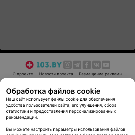
О проекте
Новости проекта
Размещение рекламы
Медицинский маркетинг
Публичный договор
Обработка файлов cookie
Пользовательское соглашение
Способы оплаты
Наш сайт использует файлы cookie для обеспечения
Вакансии
Партнеры
удобства пользователей сайта, его улучшения, сбора
Написать руководителю 103.by
статистики и предоставления персонализированных
Написать в поддержку
рекомендаций.
Персональные настройки cookie
Вы можете настроить параметры использования файлов
Обработка персональных данных