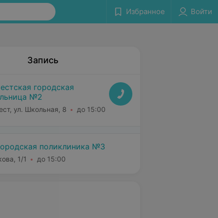
Избранное
Войти
Запись
естская городская
льница №2
ест, ул. Школьная, 8
до 15:00
городская поликлиника №3
кова, 1/1
до 15:00