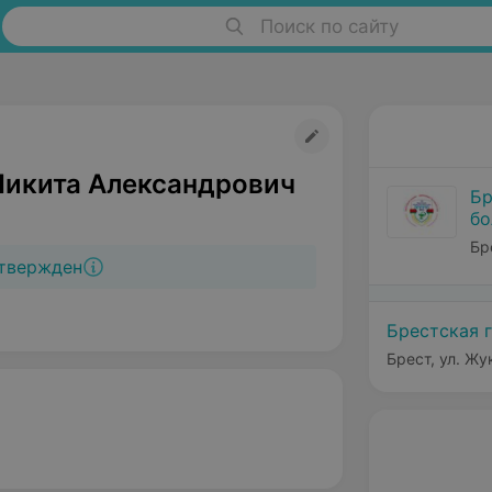
Поиск по сайту
Никита Александрович
Бр
бо
Бр
твержден
Брестская 
Брест, ул. Жу