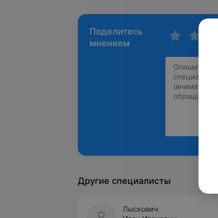
Поделитесь
мнением
Другие специалисты
Лыскович