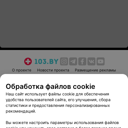
О проекте
Новости проекта
Размещение рекламы
Медицинский маркетинг
Публичный договор
Обработка файлов cookie
Пользовательское соглашение
Способы оплаты
Наш сайт использует файлы cookie для обеспечения
Вакансии
Партнеры
удобства пользователей сайта, его улучшения, сбора
Написать руководителю 103.by
статистики и предоставления персонализированных
Написать в поддержку
рекомендаций.
Персональные настройки cookie
Вы можете настроить параметры использования файлов
Обработка персональных данных