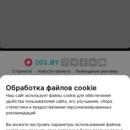
О проекте
Новости проекта
Размещение рекламы
Медицинский маркетинг
Публичный договор
Обработка файлов cookie
Пользовательское соглашение
Способы оплаты
Наш сайт использует файлы cookie для обеспечения
Вакансии
Партнеры
удобства пользователей сайта, его улучшения, сбора
Написать руководителю 103.by
статистики и предоставления персонализированных
Написать в поддержку
рекомендаций.
Персональные настройки cookie
Вы можете настроить параметры использования файлов
Обработка персональных данных