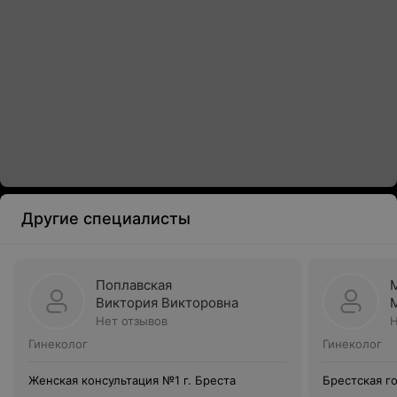
Другие специалисты
Поплавская
Виктория Викторовна
Нет отзывов
Н
Гинеколог
Гинеколог
Женская консультация №1 г. Бреста
Брестская г