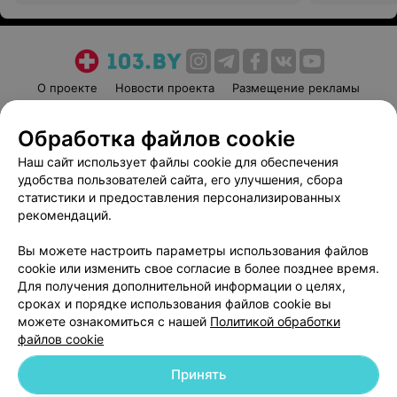
О проекте
Новости проекта
Размещение рекламы
Медицинский маркетинг
Публичный договор
Обработка файлов cookie
Пользовательское соглашение
Способы оплаты
Наш сайт использует файлы cookie для обеспечения
Вакансии
Партнеры
удобства пользователей сайта, его улучшения, сбора
Написать руководителю 103.by
статистики и предоставления персонализированных
Написать в поддержку
рекомендаций.
Персональные настройки cookie
Вы можете настроить параметры использования файлов
Обработка персональных данных
cookie или изменить свое согласие в более позднее время.
Для получения дополнительной информации о целях,
сроках и порядке использования файлов cookie вы
можете ознакомиться с нашей
Политикой обработки
файлов cookie
Принять
© 2026 ООО «Артокс Лаб», УНП 191700409
| 220012, Республика Беларусь,