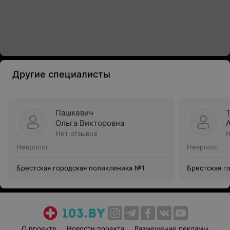
Другие специалисты
Пашкевич
Ольга Викторовна
Нет отзывов
Н
Невролог
Невролог
Брестская городская поликлиника №1
Брестская г
О проекте
Новости проекта
Размещение рекламы