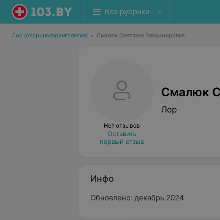
Все рубрики
Лор (оториноларингология)
•
Смалюк Светлана Владимировна
Смалюк С
Лор
Нет отзывов
Оставить
первый отзыв
Инфо
Обновлено: декабрь 2024