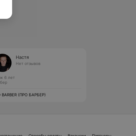
Настя
Нет отзывов
ж 6 лет
бер
 BARBER (ПРО БАРБЕР)
соглашение
Способы оплаты
Вакансии
Партнеры