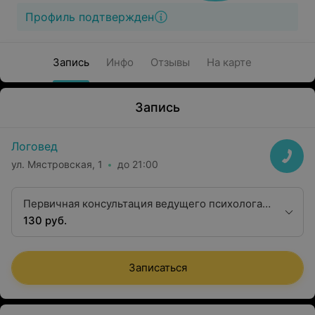
Профиль подтвержден
Запись
Инфо
Отзывы
На карте
Запись
Логовед
ул. Мястровская, 1
до 21:00
Первичная консультация ведущего психолога
без выдачи консультативного заключения
130 руб.
(к.п.н.)
Записаться