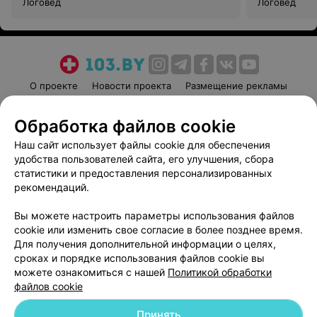
Логовед
Логовед
О проекте
Новости проекта
Размещение рекламы
Медицинский маркетинг
Публичный договор
Обработка файлов cookie
Пользовательское соглашение
Способы оплаты
Наш сайт использует файлы cookie для обеспечения
Вакансии
Партнеры
удобства пользователей сайта, его улучшения, сбора
Написать руководителю 103.by
статистики и предоставления персонализированных
Написать в поддержку
рекомендаций.
Персональные настройки cookie
Вы можете настроить параметры использования файлов
Обработка персональных данных
cookie или изменить свое согласие в более позднее время.
Для получения дополнительной информации о целях,
сроках и порядке использования файлов cookie вы
можете ознакомиться с нашей
Политикой обработки
файлов cookie
Принять