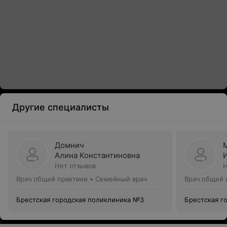
Другие специалисты
Домнич
Алина Константиновна
Нет отзывов
Н
Врач общей практики • Семейный врач
Врач общей 
Брестская городская поликлиника №3
Брестская г