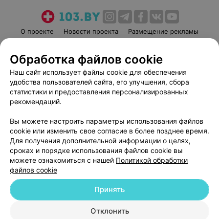
О проекте
Новости проекта
Размещение рекламы
Медицинский маркетинг
Публичный договор
Обработка файлов cookie
Пользовательское соглашение
Способы оплаты
Наш сайт использует файлы cookie для обеспечения
Вакансии
Партнеры
удобства пользователей сайта, его улучшения, сбора
Написать руководителю 103.by
статистики и предоставления персонализированных
Написать в поддержку
рекомендаций.
Персональные настройки cookie
Вы можете настроить параметры использования файлов
Обработка персональных данных
cookie или изменить свое согласие в более позднее время.
Для получения дополнительной информации о целях,
сроках и порядке использования файлов cookie вы
можете ознакомиться с нашей
Политикой обработки
файлов cookie
Принять
© 2026 ООО «Артокс Лаб», УНП 191700409
| 220012, Республика Беларусь,
г. Минск, улица Толбухина, 2, пом. 16 | help@103.by
Отклонить