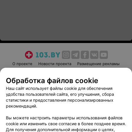
О проекте
Новости проекта
Размещение рекламы
Медицинский маркетинг
Публичный договор
Обработка файлов cookie
Пользовательское соглашение
Способы оплаты
Наш сайт использует файлы cookie для обеспечения
Вакансии
Партнеры
удобства пользователей сайта, его улучшения, сбора
Написать руководителю 103.by
статистики и предоставления персонализированных
Написать в поддержку
рекомендаций.
Персональные настройки cookie
Вы можете настроить параметры использования файлов
Обработка персональных данных
cookie или изменить свое согласие в более позднее время.
Для получения дополнительной информации о целях,