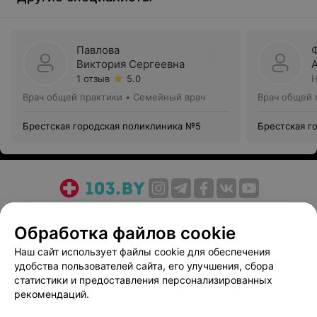
Павлова
Виктория Сергеевна
1 отзыв
5.0
Н
Врач общей практики • Семейный врач
Врач общей 
Брестская городская поликлиника №5
Брестская г
О проекте
Новости проекта
Размещение рекламы
Обработка файлов cookie
Медицинский маркетинг
Публичный договор
Пользовательское соглашение
Способы оплаты
Наш сайт использует файлы cookie для обеспечения
удобства пользователей сайта, его улучшения, сбора
Вакансии
Партнеры
статистики и предоставления персонализированных
Написать руководителю 103.by
рекомендаций.
Написать в поддержку