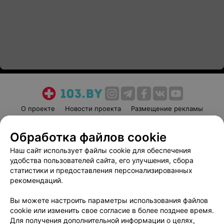
О проекте
Новости проекта
Размещение рекламы
Медицинский маркетинг
Публичный договор
Обработка файлов cookie
Пользовательское соглашение
Способы оплаты
Наш сайт использует файлы cookie для обеспечения
Вакансии
Партнеры
удобства пользователей сайта, его улучшения, сбора
Написать руководителю 103.by
статистики и предоставления персонализированных
Написать в поддержку
рекомендаций.
Персональные настройки cookie
Вы можете настроить параметры использования файлов
Обработка персональных данных
cookie или изменить свое согласие в более позднее время.
Для получения дополнительной информации о целях,