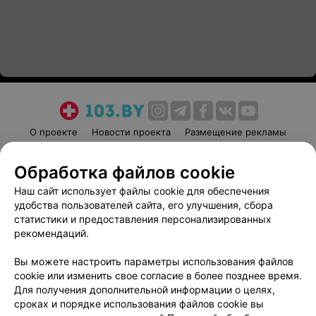
О проекте
Новости проекта
Размещение рекламы
Медицинский маркетинг
Публичный договор
Обработка файлов cookie
Пользовательское соглашение
Способы оплаты
Наш сайт использует файлы cookie для обеспечения
Вакансии
Партнеры
удобства пользователей сайта, его улучшения, сбора
Написать руководителю 103.by
статистики и предоставления персонализированных
Написать в поддержку
рекомендаций.
Персональные настройки cookie
Вы можете настроить параметры использования файлов
Обработка персональных данных
cookie или изменить свое согласие в более позднее время.
Для получения дополнительной информации о целях,
сроках и порядке использования файлов cookie вы