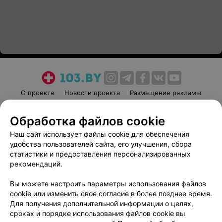
О проекте
Новости проекта
Размещение рекламы
Медицинский маркетинг
Публичный договор
Обработка файлов cookie
Пользовательское соглашение
Способы оплаты
Наш сайт использует файлы cookie для обеспечения
Вакансии
Партнеры
удобства пользователей сайта, его улучшения, сбора
Написать руководителю 103.by
статистики и предоставления персонализированных
Написать в поддержку
рекомендаций.
Персональные настройки cookie
Вы можете настроить параметры использования файлов
Обработка персональных данных
cookie или изменить свое согласие в более позднее время.
Для получения дополнительной информации о целях,
сроках и порядке использования файлов cookie вы