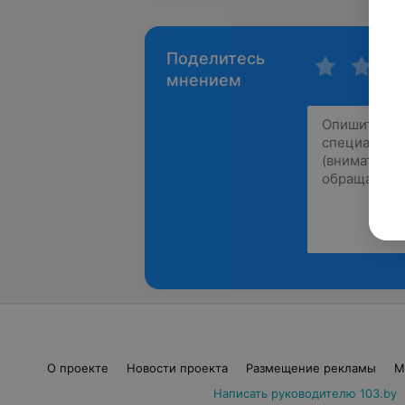
Поделитесь
мнением
О проекте
Новости проекта
Размещение рекламы
М
Написать руководителю 103.by