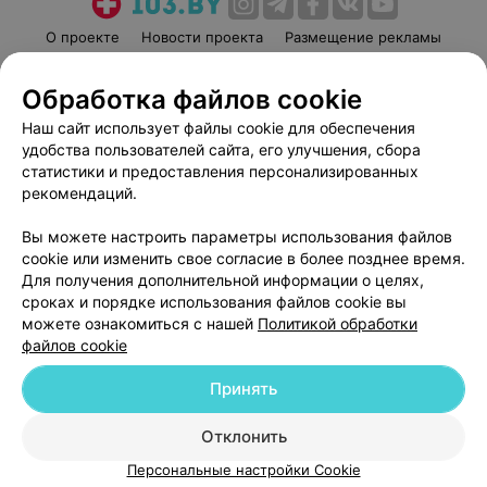
О проекте
Новости проекта
Размещение рекламы
Медицинский маркетинг
Публичный договор
Обработка файлов cookie
Пользовательское соглашение
Способы оплаты
Наш сайт использует файлы cookie для обеспечения
Вакансии
Партнеры
удобства пользователей сайта, его улучшения, сбора
Написать руководителю 103.by
статистики и предоставления персонализированных
Написать в поддержку
рекомендаций.
Персональные настройки cookie
Вы можете настроить параметры использования файлов
Обработка персональных данных
cookie или изменить свое согласие в более позднее время.
Для получения дополнительной информации о целях,
сроках и порядке использования файлов cookie вы
можете ознакомиться с нашей
Политикой обработки
файлов cookie
Принять
© 2026 ООО «Артокс Лаб», УНП 191700409
| 220012, Республика Беларусь,
г. Минск, улица Толбухина, 2, пом. 16 | help@103.by
Отклонить
Служба поддержки
+375 291212755
Персональные настройки Cookie