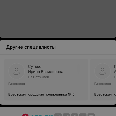
Другие специалисты
Сутько
Ирина Васильевна
Нет отзывов
Н
Гинеколог
Гинеколог
Брестская городская поликлиника № 6
Брестская г