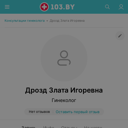
Консультации гинеколога
•
Дрозд Злата Игоревна
Дрозд Злата Игоревна
Гинеколог
Нет отзывов
Оставить первый отзыв
Запись
Инфо
Отзывы
На карте