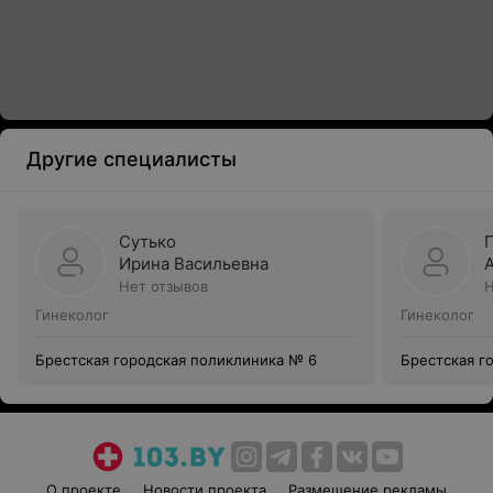
Другие специалисты
Сутько
Ирина Васильевна
Нет отзывов
Н
Гинеколог
Гинеколог
Брестская городская поликлиника № 6
Брестская г
О проекте
Новости проекта
Размещение рекламы