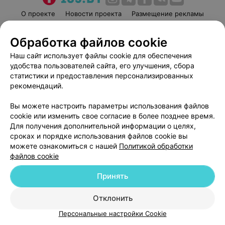
О проекте
Новости проекта
Размещение рекламы
Медицинский маркетинг
Публичный договор
Обработка файлов cookie
Пользовательское соглашение
Способы оплаты
Наш сайт использует файлы cookie для обеспечения
Вакансии
Партнеры
удобства пользователей сайта, его улучшения, сбора
Написать руководителю 103.by
статистики и предоставления персонализированных
Написать в поддержку
рекомендаций.
Персональные настройки cookie
Вы можете настроить параметры использования файлов
Обработка персональных данных
cookie или изменить свое согласие в более позднее время.
Для получения дополнительной информации о целях,
сроках и порядке использования файлов cookie вы
можете ознакомиться с нашей
Политикой обработки
файлов cookie
Принять
© 2026 ООО «Артокс Лаб», УНП 191700409
| 220012, Республика Беларусь,
г. Минск, улица Толбухина, 2, пом. 16 | help@103.by
Отклонить
Служба поддержки
+375 291212755
Персональные настройки Cookie