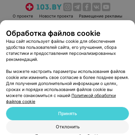
О проекте
Новости проекта
Размещение рекламы
Медицинский маркетинг
Публичный договор
Обработка файлов cookie
Пользовательское соглашение
Способы оплаты
Наш сайт использует файлы cookie для обеспечения
Вакансии
Партнеры
удобства пользователей сайта, его улучшения, сбора
Написать руководителю 103.by
статистики и предоставления персонализированных
Написать в поддержку
рекомендаций.
Персональные настройки cookie
Вы можете настроить параметры использования файлов
Обработка персональных данных
cookie или изменить свое согласие в более позднее время.
Для получения дополнительной информации о целях,
сроках и порядке использования файлов cookie вы
можете ознакомиться с нашей
Политикой обработки
файлов cookie
Принять
© 2026 ООО «Артокс Лаб», УНП 191700409
| 220012, Республика Беларусь,
г. Минск, улица Толбухина, 2, пом. 16 | help@103.by
Отклонить
Служба поддержки
+375 291212755