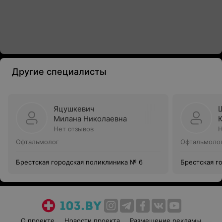
Другие специалисты
Яцушкевич
Милана Николаевна
Нет отзывов
Н
Офтальмолог
Офтальмоло
Брестская городская поликлиника № 6
Брестская г
О проекте
Новости проекта
Размещение рекламы