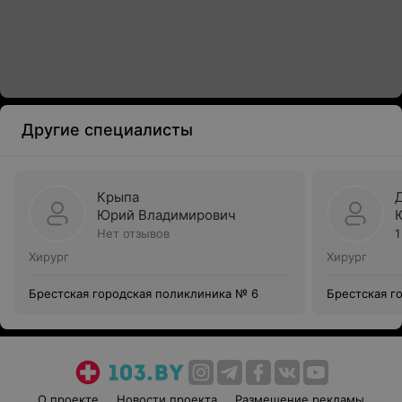
Другие специалисты
Крыпа
Юрий Владимирович
Нет отзывов
1
Хирург
Хирург
Брестская городская поликлиника № 6
Брестская г
О проекте
Новости проекта
Размещение рекламы