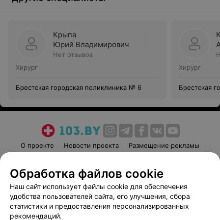
Крыпа
Юрий Владимирович
Нет отзывов
Н
Хирург
Хирург
Брестская городская поликлиника № 6
Брестская г
О проекте
Новости проекта
Размещение рекламы
Медицинский маркетинг
Публичный договор
Обработка файлов cookie
Пользовательское соглашение
Способы оплаты
Наш сайт использует файлы cookie для обеспечения
Вакансии
Партнеры
удобства пользователей сайта, его улучшения, сбора
Написать руководителю 103.by
статистики и предоставления персонализированных
Написать в поддержку
рекомендаций.