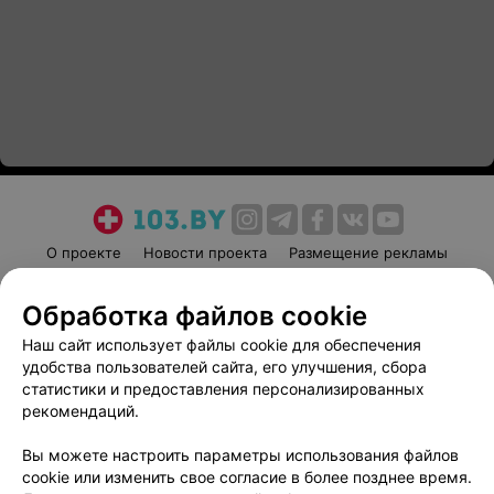
О проекте
Новости проекта
Размещение рекламы
Медицинский маркетинг
Публичный договор
Обработка файлов cookie
Пользовательское соглашение
Способы оплаты
Наш сайт использует файлы cookie для обеспечения
Вакансии
Партнеры
удобства пользователей сайта, его улучшения, сбора
Написать руководителю 103.by
статистики и предоставления персонализированных
Написать в поддержку
рекомендаций.
Персональные настройки cookie
Вы можете настроить параметры использования файлов
Обработка персональных данных
cookie или изменить свое согласие в более позднее время.