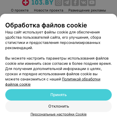
О проекте
Новости проекта
Размещение рекламы
Медицинский маркетинг
Публичный договор
Обработка файлов cookie
Пользовательское соглашение
Способы оплаты
Наш сайт использует файлы cookie для обеспечения
Вакансии
Партнеры
удобства пользователей сайта, его улучшения, сбора
Написать руководителю 103.by
статистики и предоставления персонализированных
Написать в поддержку
рекомендаций.
Персональные настройки cookie
Вы можете настроить параметры использования файлов
Обработка персональных данных
cookie или изменить свое согласие в более позднее время.
Для получения дополнительной информации о целях,
сроках и порядке использования файлов cookie вы
можете ознакомиться с нашей
Политикой обработки
файлов cookie
Принять
© 2026 ООО «Артокс Лаб», УНП 191700409
| 220012, Республика Беларусь,
г. Минск, улица Толбухина, 2, пом. 16 | help@103.by
Отклонить
Служба поддержки
+375 291212755
Персональные настройки Cookie