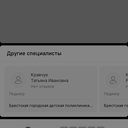
Другие специалисты
Кравчук
Татьяна Ивановна
Нет отзывов
Н
Педиатр
Педиатр
Брестская городская детская поликлиника
Брестская г
№2
№2