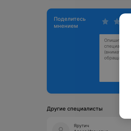
Поделитесь
мнением
Другие специалисты
Ярутич