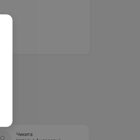
Чикита
Шума