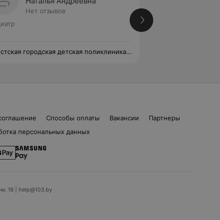
Наталья Андреевна
Марин
Нет отзывов
Нет от
иатр
Стаж 7 лет
•
Втора
Педиатр
стская городская детская поликлиника
Брестская городск
. Педиатрическое отделение № 2
№ 2. Педиатричес
соглашение
Способы оплаты
Вакансии
Партнеры
ботка персональных данных
ом. 16 | help@103.by