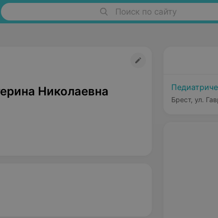
Поиск по сайту
Педиатриче
терина Николаевна
Брест, ул. Га