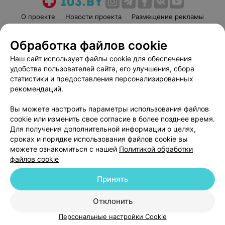
О проекте
Новости проекта
Размещение рекламы
Медицинский маркетинг
Публичный договор
Обработка файлов cookie
Пользовательское соглашение
Способы оплаты
Наш сайт использует файлы cookie для обеспечения
Вакансии
Партнеры
удобства пользователей сайта, его улучшения, сбора
Написать руководителю 103.by
статистики и предоставления персонализированных
Написать в поддержку
рекомендаций.
Персональные настройки cookie
Вы можете настроить параметры использования файлов
Обработка персональных данных
cookie или изменить свое согласие в более позднее время.
Для получения дополнительной информации о целях,
сроках и порядке использования файлов cookie вы
можете ознакомиться с нашей
Политикой обработки
файлов cookie
Принять
© 2026 ООО «Артокс Лаб», УНП 191700409
| 220012, Республика Беларусь,
г. Минск, улица Толбухина, 2, пом. 16 | help@103.by
Отклонить
Служба поддержки
+375 291212755
Персональные настройки Cookie