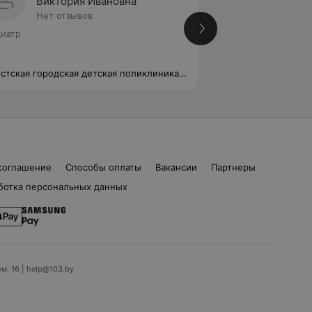
Виктория Ивановна
Вален
Нет отзывов
Нет от
иатр
Педиатр
стская городская детская поликлиника
Брестская городск
№3
соглашение
Способы оплаты
Вакансии
Партнеры
ботка персональных данных
ом. 16 | help@103.by