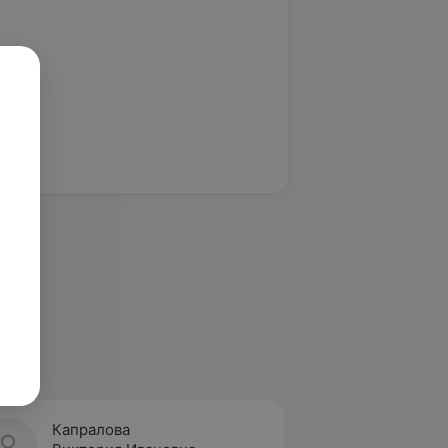
Капралова
Сапон