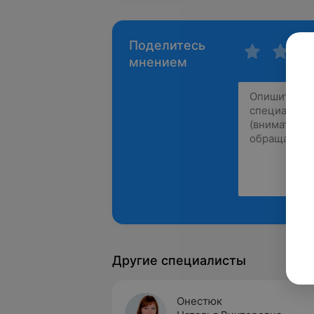
Поделитесь
мнением
Другие специалисты
Онестюк