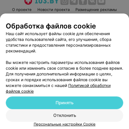
О проекте
Новости проекта
Размещение рекламы
Медицинский маркетинг
Публичный договор
Обработка файлов cookie
Пользовательское соглашение
Способы оплаты
Наш сайт использует файлы cookie для обеспечения
Вакансии
Партнеры
удобства пользователей сайта, его улучшения, сбора
Написать руководителю 103.by
статистики и предоставления персонализированных
Написать в поддержку
рекомендаций.
Персональные настройки cookie
Вы можете настроить параметры использования файлов
Обработка персональных данных
cookie или изменить свое согласие в более позднее время.
Для получения дополнительной информации о целях,
сроках и порядке использования файлов cookie вы
можете ознакомиться с нашей
Политикой обработки
файлов cookie
Принять
© 2026 ООО «Артокс Лаб», УНП 191700409
| 220012, Республика Беларусь,
г. Минск, улица Толбухина, 2, пом. 16 | help@103.by
Отклонить
Служба поддержки
+375 291212755
Персональные настройки Cookie