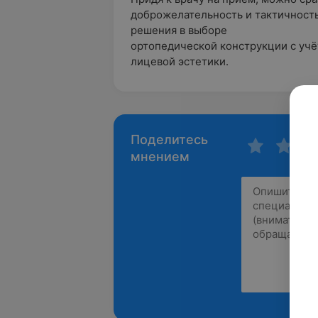
доброжелательность и тактичност
решения в выборе
ортопедической конструкции с уч
лицевой эстетики.
Поделитесь
мнением