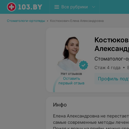
Все рубрики
Стоматологи-ортопеды
•
Костюкович Елена Александровна
Костюков
Александ
Стоматолог-о
Стаж 4 года • 
Нет отзывов
Профиль под
Оставить
первый отзыв
Инфо
Елена Александровна не перестает
самые современные методы лечени
Придя к врачу на приём, можно сра