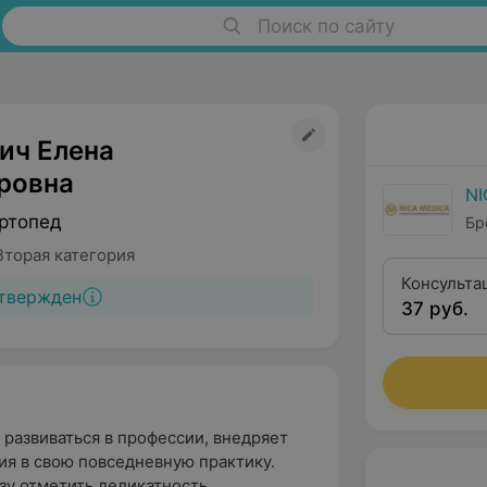
Поиск по сайту
ич Елена
ровна
NI
ртопед
Бре
Вторая категория
Консульта
твержден
37 руб.
 развиваться в профессии, внедряет
я в свою повседневную практику.
зу отметить деликатность,