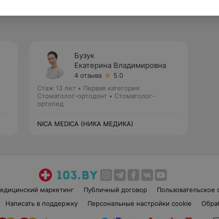
Бузук
Екатерина Владимировна
4 отзыва
5.0
Стаж 13 лет
•
Первая категория
Стоматолог-ортодонт • Стоматолог-
ортопед
NICA MEDICA (НИКА МЕДИКА)
едицинский маркетинг
Публичный договор
Пользовательское 
Написать в поддержку
Персональные настройки cookie
Обра