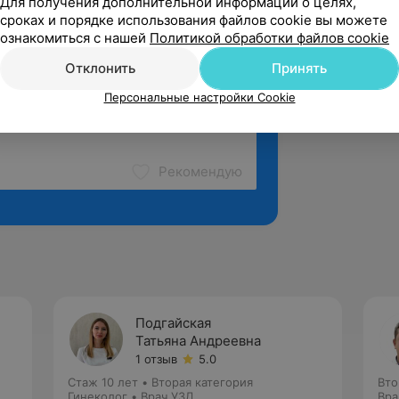
Для получения дополнительной информации о целях,
сроках и порядке использования файлов cookie вы можете
ознакомиться с нашей
Политикой обработки файлов cookie
Отклонить
Принять
Персональные настройки Cookie
Рекомендую
Подгайская
Татьяна Андреевна
1 отзыв
5.0
Стаж 10 лет
•
Вторая категория
Вто
Гинеколог • Врач УЗД
Вра