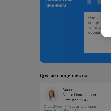
мнением
Другие специалисты
Власова
Ольга Николаевна
9 отзывов
4.3
Стаж 25 лет
•
Первая категория
Гинеколог • Врач УЗД