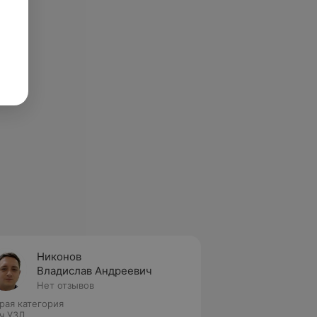
Никонов
Владислав Андреевич
Нет отзывов
рая категория
ч УЗД