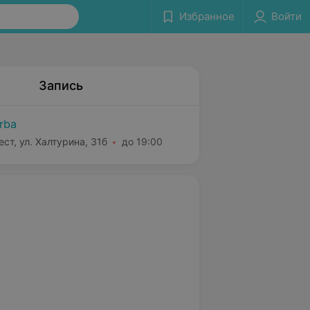
Избранное
Войти
Запись
rba
ест, ул. Халтурина, 31б
до 19:00