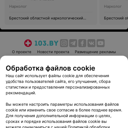
Нарколог
Нарколог
Брестский областной наркологический
Брестский о
диспансер
диспансер
О проекте
Новости проекта
Размещение рекламы
Медицинский маркетинг
Публичный договор
Обработка файлов cookie
Пользовательское соглашение
Способы оплаты
Наш сайт использует файлы cookie для обеспечения
Вакансии
Партнеры
удобства пользователей сайта, его улучшения, сбора
Написать руководителю 103.by
статистики и предоставления персонализированных
Написать в поддержку
рекомендаций.
Персональные настройки cookie
Вы можете настроить параметры использования файлов
Обработка персональных данных
cookie или изменить свое согласие в более позднее время.
Для получения дополнительной информации о целях,
сроках и порядке использования файлов cookie вы
можете ознакомиться с нашей
Политикой обработки