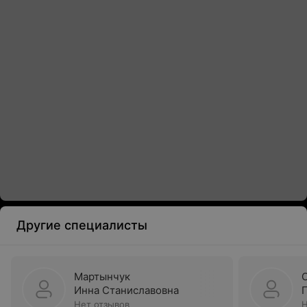
Другие специалисты
Мартынчук
Инна Станиславовна
Нет отзывов
Н