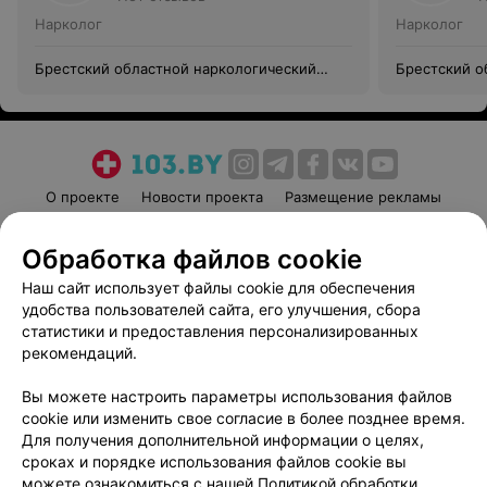
Нарколог
Нарколог
Брестский областной наркологический
Брестский о
диспансер
диспансер
О проекте
Новости проекта
Размещение рекламы
Медицинский маркетинг
Публичный договор
Обработка файлов cookie
Пользовательское соглашение
Способы оплаты
Наш сайт использует файлы cookie для обеспечения
Вакансии
Партнеры
удобства пользователей сайта, его улучшения, сбора
Написать руководителю 103.by
статистики и предоставления персонализированных
Написать в поддержку
рекомендаций.
Персональные настройки cookie
Вы можете настроить параметры использования файлов
Обработка персональных данных
cookie или изменить свое согласие в более позднее время.
Для получения дополнительной информации о целях,
сроках и порядке использования файлов cookie вы
можете ознакомиться с нашей
Политикой обработки