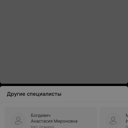
Другие специалисты
Богдевич
Анастасия Мироновна
Нет отзывов
Н