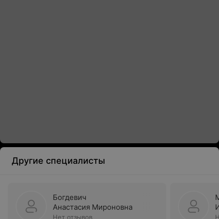
Другие специалисты
Богдевич
Анастасия Мироновна
Нет отзывов
Н