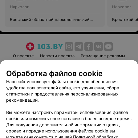
Нарколог
Нарколог
Брестский областной наркологический
Брестский о
диспансер
диспансер
О проекте
Новости проекта
Размещение рекламы
Медицинский маркетинг
Публичный договор
Обработка файлов cookie
Пользовательское соглашение
Способы оплаты
Наш сайт использует файлы cookie для обеспечения
Вакансии
Партнеры
удобства пользователей сайта, его улучшения, сбора
Написать руководителю 103.by
статистики и предоставления персонализированных
Написать в поддержку
рекомендаций.
Персональные настройки cookie
Вы можете настроить параметры использования файлов
Обработка персональных данных
cookie или изменить свое согласие в более позднее время.
Для получения дополнительной информации о целях,
сроках и порядке использования файлов cookie вы
можете ознакомиться с нашей
Политикой обработки