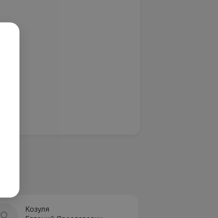
Козуля
Радюк