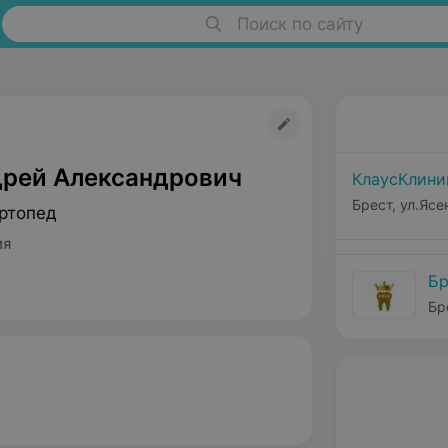
Поиск по сайту
дрей Александрович
КлаусКлини
Брест, ул.Ясе
ртопед
ия
Бр
Бр