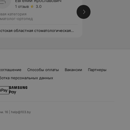
Евгений Ярославович
Натал
1 отзыв
3.0
Нет от
вая категория
Первая категория
матолог-ортопед
Стоматолог-ортоп
стская областная стоматологическая
Брестская областн
иклиника
поликлиника
соглашение
Способы оплаты
Вакансии
Партнеры
ботка персональных данных
ом. 16 | help@103.by