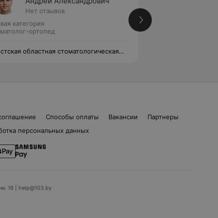
Андрей Александрович
Евген
Нет отзывов
1 отзыв
вая категория
Первая категория
матолог-ортопед
Стоматолог-ортоп
стская областная стоматологическая
Брестская областн
иклиника
поликлиника
соглашение
Способы оплаты
Вакансии
Партнеры
ботка персональных данных
ом. 16 | help@103.by