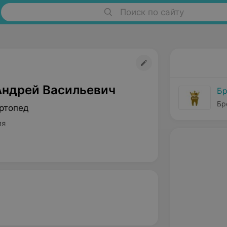
Поиск по сайту
Андрей Васильевич
Бр
Бр
ртопед
ия