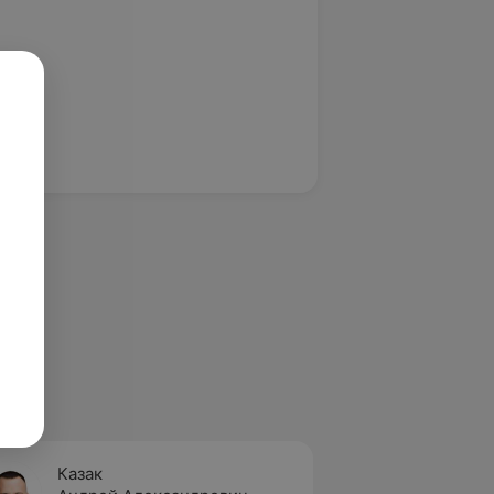
Казак
Козул