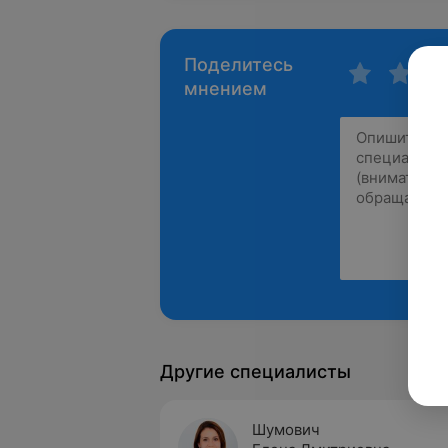
Поделитесь
мнением
Другие специалисты
Шумович