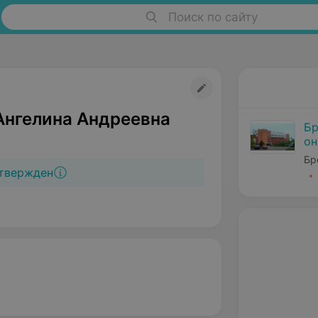
Поиск по сайту
Ангелина Андреевна
Бр
он
Бр
твержден