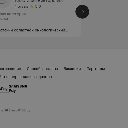
Анастасия Викторовна
Артём
1 отзыв
5.0
Нет от
рая категория
Вторая категория
олог
Онколог • Онколог
стский областной онкологический
Брестский област
пансер
диспансер
соглашение
Способы оплаты
Вакансии
Партнеры
ботка персональных данных
ом. 16 | help@103.by