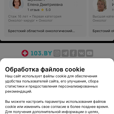
Елена Дмитриевна
1 отзыв
5.0
Н
Стаж 16 лет
•
Первая категория
Высшая кате
Онколог-хирург • Онколог
Онколог
Брестский областной онкологический
Брестский о
диспансер
диспансер
О проекте
Новости проекта
Размещение рекламы
Обработка файлов cookie
Медицинский маркетинг
Публичный договор
Пользовательское соглашение
Способы оплаты
Наш сайт использует файлы cookie для обеспечения
удобства пользователей сайта, его улучшения, сбора
Вакансии
Партнеры
статистики и предоставления персонализированных
Написать руководителю 103.by
рекомендаций.
Написать в поддержку
Вы можете настроить параметры использования файлов
Персональные настройки cookie
cookie или изменить свое согласие в более позднее время.
Обработка персональных данных
Для получения дополнительной информации о целях,