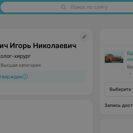
Поиск по сайту
ич Игорь Николаевич
Бр
колог-хирург
он
 Высшая категория
Бр
твержден
Выберите 
Запись дост