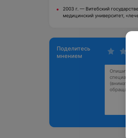
2003 г. — Витебский государст
медицинский университет, «леч
Поделитесь
мнением