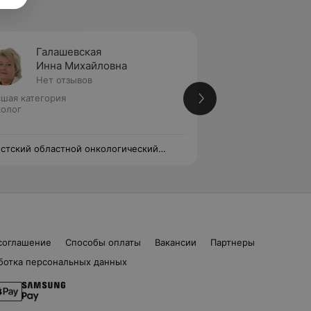
Галашевская
Ховра
Инна Михайловна
Анаст
Нет отзывов
1 отзыв
шая категория
Вторая категория
олог
Онколог
стский областной онкологический
Брестский област
пансер
диспансер
соглашение
Способы оплаты
Вакансии
Партнеры
ботка персональных данных