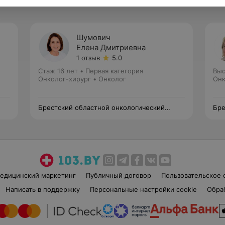
Шумович
Елена Дмитриевна
1 отзыв
5.0
Стаж 16 лет
•
Первая категория
Выс
•
Онколог-хирург • Онколог
Онк
Брестский областной онкологический
Бре
диспансер
дис
едицинский маркетинг
Публичный договор
Пользовательское 
Написать в поддержку
Персональные настройки cookie
Обра