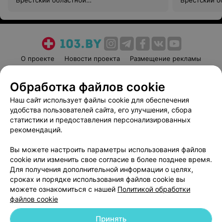
Брестский областной
Брестский о
противотуберкулезный диспансер
противотубе
О проекте
Новости проекта
Размещение рекламы
Медицинский маркетинг
Публичный договор
Обработка файлов cookie
Пользовательское соглашение
Способы оплаты
Наш сайт использует файлы cookie для обеспечения
Вакансии
Партнеры
удобства пользователей сайта, его улучшения, сбора
Написать руководителю 103.by
статистики и предоставления персонализированных
Написать в поддержку
рекомендаций.
Персональные настройки cookie
Вы можете настроить параметры использования файлов
Обработка персональных данных
cookie или изменить свое согласие в более позднее время.
Для получения дополнительной информации о целях,
сроках и порядке использования файлов cookie вы
можете ознакомиться с нашей
Политикой обработки
файлов cookie
Принять