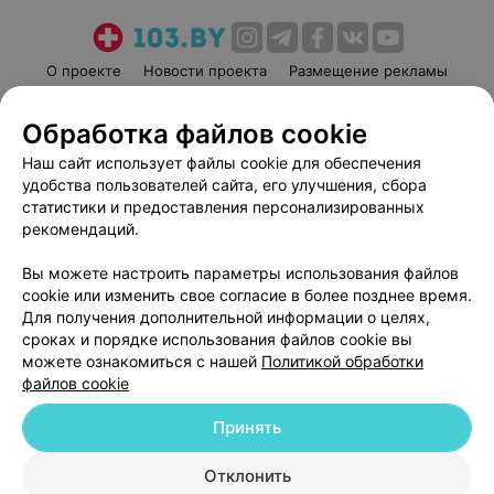
О проекте
Новости проекта
Размещение рекламы
Медицинский маркетинг
Публичный договор
Обработка файлов cookie
Пользовательское соглашение
Способы оплаты
Наш сайт использует файлы cookie для обеспечения
Вакансии
Партнеры
удобства пользователей сайта, его улучшения, сбора
Написать руководителю 103.by
статистики и предоставления персонализированных
Написать в поддержку
рекомендаций.
Персональные настройки cookie
Вы можете настроить параметры использования файлов
Обработка персональных данных
cookie или изменить свое согласие в более позднее время.
Для получения дополнительной информации о целях,
сроках и порядке использования файлов cookie вы
можете ознакомиться с нашей
Политикой обработки
файлов cookie
Принять
© 2026 ООО «Артокс Лаб», УНП 191700409
| 220012, Республика Беларусь,
г. Минск, улица Толбухина, 2, пом. 16 | help@103.by
Отклонить