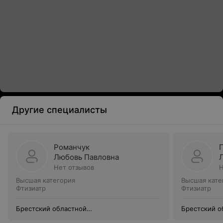
Другие специалисты
Романчук
Любовь Павловна
Нет отзывов
Н
Высшая категория
Высшая кате
Фтизиатр
Фтизиатр
Брестский областной
Брестский о
противотуберкулезный диспансер
противотубе