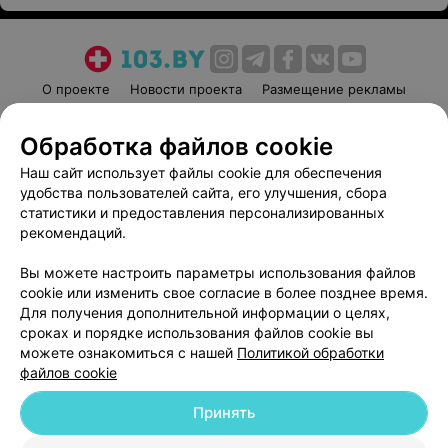
О проекте
Новости проекта
Размещение рекламы
Медицинский маркетинг
Публичный договор
Обработка файлов cookie
Пользовательское соглашение
Способы оплаты
Наш сайт использует файлы cookie для обеспечения
Вакансии
Партнеры
удобства пользователей сайта, его улучшения, сбора
Написать руководителю 103.by
статистики и предоставления персонализированных
Написать в поддержку
рекомендаций.
Персональные настройки cookie
Вы можете настроить параметры использования файлов
Обработка персональных данных
cookie или изменить свое согласие в более позднее время.
Для получения дополнительной информации о целях,
сроках и порядке использования файлов cookie вы
можете ознакомиться с нашей
Политикой обработки
файлов cookie
Принять
© 2026 ООО «Артокс Лаб», УНП 191700409
| 220012, Республика Беларусь,
г. Минск, улица Толбухина, 2, пом. 16 | help@103.by