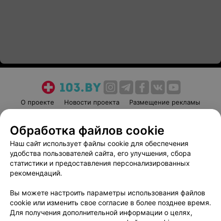
О проекте
Новости проекта
Размещение рекламы
Медицинский маркетинг
Публичный договор
Обработка файлов cookie
Пользовательское соглашение
Способы оплаты
Наш сайт использует файлы cookie для обеспечения
Вакансии
Партнеры
удобства пользователей сайта, его улучшения, сбора
Написать руководителю 103.by
статистики и предоставления персонализированных
Написать в поддержку
рекомендаций.
Персональные настройки cookie
Вы можете настроить параметры использования файлов
Обработка персональных данных
cookie или изменить свое согласие в более позднее время.
Для получения дополнительной информации о целях,