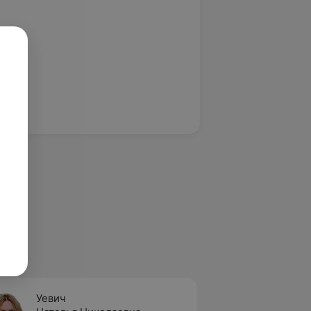
Уевич
Петро