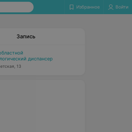
Избранное
Войти
Запись
областной
логический диспансер
ветская, 13