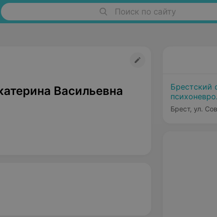
Поиск по сайту
Брестский 
катерина Васильевна
психоневро
Брест, ул. Со