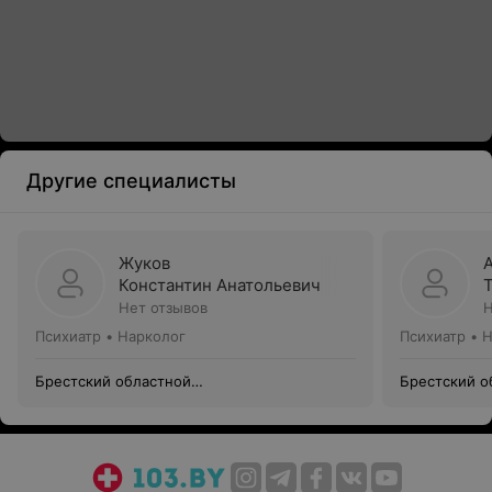
Другие специалисты
Жуков
Константин Анатольевич
Нет отзывов
Н
Психиатр • Нарколог
Психиатр • 
Брестский областной
Брестский о
психоневрологический диспансер
психоневрол