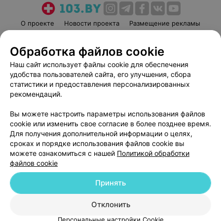
О проекте
Новости проекта
Размещение рекламы
Медицинский маркетинг
Публичный договор
Обработка файлов cookie
Пользовательское соглашение
Способы оплаты
Наш сайт использует файлы cookie для обеспечения
Вакансии
Партнеры
удобства пользователей сайта, его улучшения, сбора
Написать руководителю 103.by
статистики и предоставления персонализированных
Написать в поддержку
рекомендаций.
Персональные настройки cookie
Вы можете настроить параметры использования файлов
Обработка персональных данных
cookie или изменить свое согласие в более позднее время.
Для получения дополнительной информации о целях,
сроках и порядке использования файлов cookie вы
можете ознакомиться с нашей
Политикой обработки
файлов cookie
Принять
© 2026 ООО «Артокс Лаб», УНП 191700409
| 220012, Республика Беларусь,
г. Минск, улица Толбухина, 2, пом. 16 | help@103.by
Отклонить
Служба поддержки
+375 291212755
Персональные настройки Cookie