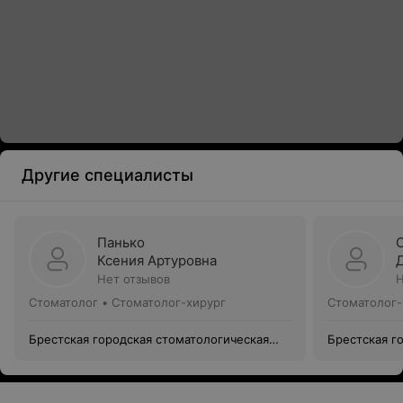
Другие специалисты
Панько
Ксения Артуровна
Нет отзывов
Н
Стоматолог • Стоматолог-хирург
Стоматолог-
Брестская городская стоматологическая
Брестская г
поликлиника
поликлиник