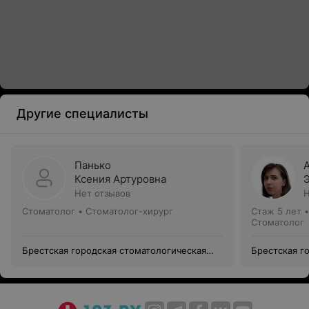
Другие специалисты
Панько
Ксения Артуровна
Нет отзывов
Н
Стоматолог • Стоматолог-хирург
Стаж 5 лет
Стоматолог
Брестская городская стоматологическая
Брестская г
поликлиника
поликлиник