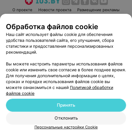
О проекте
Новости проекта
Размещение рекламы
Медицинский маркетинг
Публичный договор
Обработка файлов cookie
Пользовательское соглашение
Способы оплаты
Наш сайт использует файлы cookie для обеспечения
Вакансии
Партнеры
удобства пользователей сайта, его улучшения, сбора
Написать руководителю 103.by
статистики и предоставления персонализированных
Написать в поддержку
рекомендаций.
Персональные настройки cookie
Вы можете настроить параметры использования файлов
Обработка персональных данных
cookie или изменить свое согласие в более позднее время.
Для получения дополнительной информации о целях,
сроках и порядке использования файлов cookie вы
можете ознакомиться с нашей
Политикой обработки
файлов cookie
Принять
© 2026 ООО «Артокс Лаб», УНП 191700409
| 220012, Республика Беларусь,
г. Минск, улица Толбухина, 2, пом. 16 | help@103.by
Отклонить
Служба поддержки
+375 291212755
Персональные настройки Cookie